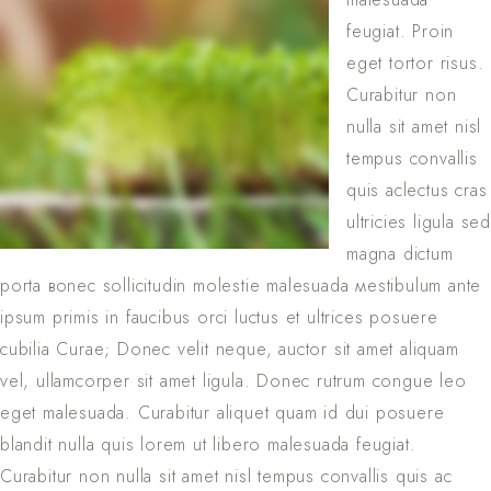
feugiat. Proin
eget tortor risus.
Curabitur non
nulla sit amet nisl
tempus convallis
quis aclectus сras
ultricies ligula se
magna dictum
porta вonec sollicitudin molestie malesuada мestibulum ante
ipsum primis in faucibus orci luctus et ultrices posuere
cubilia Curae; Donec velit neque, auctor sit amet aliquam
vel, ullamcorper sit amet ligula. Donec rutrum congue leo
eget malesuada. Curabitur aliquet quam id dui posuere
blandit nulla quis lorem ut libero malesuada feugiat.
Curabitur non nulla sit amet nisl tempus convallis quis ac