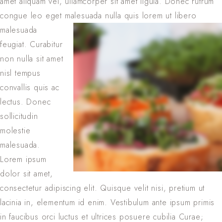
amet aliquam vel, ullamcorper sit amet ligula. Donec rutrum
congue leo eget malesuada nulla quis
lorem ut libero
malesuada
feugiat. Curabitur
non nulla sit amet
nisl tempus
convallis quis ac
lectus. Donec
sollicitudin
molestie
malesuada.
Lorem ipsum
dolor sit amet,
consectetur adipiscing elit. Quisque velit nisi, pretium ut
lacinia in, elementum id enim. Vestibulum ante ipsum primis
in faucibus orci luctus et ultrices posuere cubilia Curae;